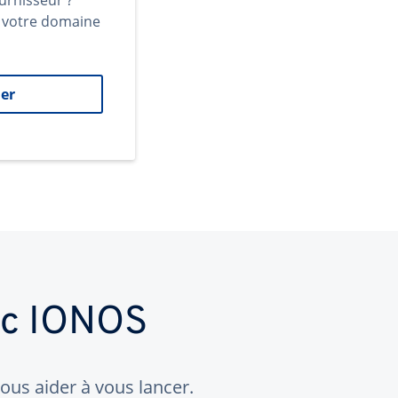
urnisseur ?
t votre domaine
er
ec IONOS
us aider à vous lancer.