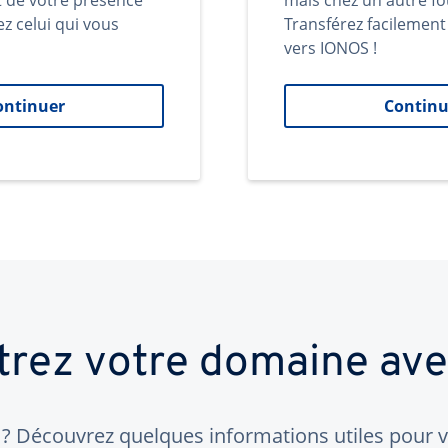
t de votre présence
mais chez un autre fo
ez celui qui vous
Transférez facilemen
vers IONOS !
ontinuer
Continu
trez votre domaine av
 Découvrez quelques informations utiles pour vo